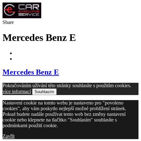
Share
Mercedes Benz E
Mercedes Benz E
Pokračováním užívání této stránky souhlasíte s použitím cookies.
více informací
Souhlasím
Nastavení cookie na tomto webu je nastaveno pro "povoleno
cookies", aby vám poskytlo nejlepší možné prohlížení stránek.
Pokud budete nadále používat tento web bez změny nastavení
cookie nebo klepnete na tlačítko "Souhlasím" souhlasíte s
podmínkami použití cookie.
Zavřít